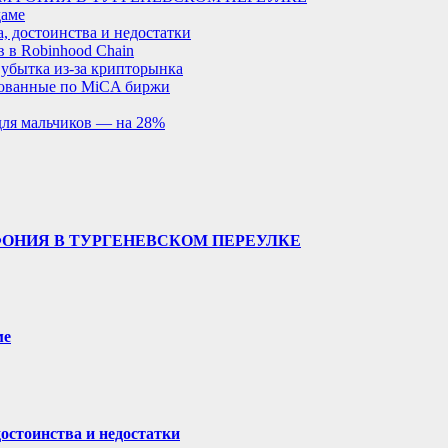
даме
, достоинства и недостатки
 в Robinhood Chain
 убытка из-за крипторынка
рованные по MiCA биржи
для мальчиков — на 28%
ФОНИЯ В ТУРГЕНЕВСКОМ ПЕРЕУЛКЕ
ме
остоинства и недостатки