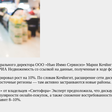
нерального директора ООО «Нью Иммо Сервисиз» Марии Кочйигит
РИА Недвижимость со ссылкой на данные, полученные в ходе 
трировал рост на 10%. По словам Кочйигит, расширение сети ди
восточные регионы — там активно застраиваются новые районы.
» от владельцев «Светофора» Эксперт предположила, что диска
улярности онлайн‑покупок, а также снижение востребованности
тавит 8–10%.