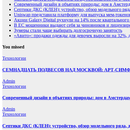
Современный дизайн в объятиях природы: дом в Амстер
Септики ДКС (КЛЕН): устройство, обзор модельного ряда
Uniswap представила платформу для выпуска мем-токенов
Акции Galaxy Digital рухнули на 14% после квартального
В ЕС мошенники выдают себя за чиновников и лицензи
Зумеры стали чаще выбирать долгосрочную занятость
«Авито»: продажи одежды для девочек выросли на 32%, 
You missed
Технологии
СЕМНАДЦАТЬ ПОДВЕСОВ НАД МОСКВОЙ: АРТ-СИМ
Admin
Технологии
Современный дизайн в объятиях природы: дом в Амстерда
Admin
Технологии
Септики ДКС (КЛЕН): устройство, обзор модельного ряда, д