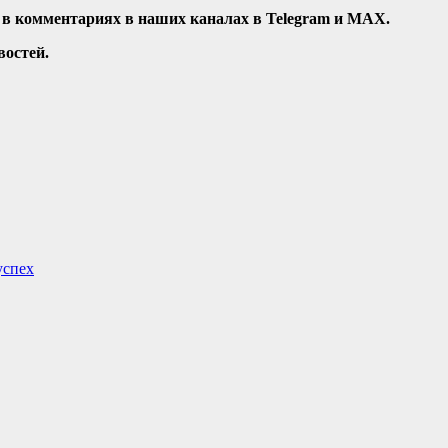
 в комментариях в наших каналах в
Telegram
и
MAX
.
остей.
успех