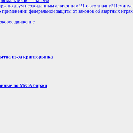
для мальчиков — на 28%
 бирж по двум неожиданным альткоинам! Что это значит? Немину
о применении федеральной защиты от законов об азартных играх
боковое движение
бытка из-за крипторынка
ванные по MiCA биржи