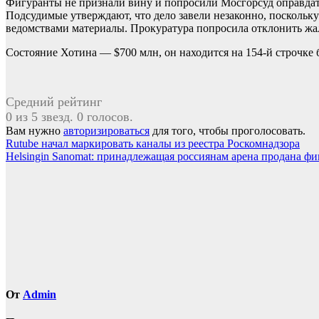
Фигуранты не признали вину и попросили Мосгорсуд оправдать 
Подсудимые утверждают, что дело завели незаконно, посколь
ведомствами материалы. Прокуратура попросила отклонить жа
Состояние Хотина — $700 млн, он находится на 154-й строчке 
Средний рейтинг
0 из 5 звезд. 0 голосов.
Вам нужно
авторизироваться
для того, чтобы проголосовать.
Навигация
Rutube начал маркировать каналы из реестра Роскомнадзора
Helsingin Sanomat: принадлежащая россиянам арена продана ф
по
записям
От
Admin