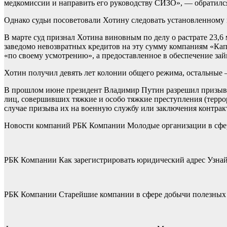
медкомиссии и направить его руководству СИЗО», — обратился
Однако судьи посоветовали Хотину следовать установленному п
В марте суд признал Хотина виновным по делу о растрате 23,6 
заведомо невозвратных кредитов на эту сумму компаниям «Ка
«по своему усмотрению», а предоставленное в обеспечение зай
Хотин получил девять лет колонии общего режима, остальные 
В прошлом июне президент Владимир Путин разрешил призыват
лиц, совершивших тяжкие и особо тяжкие преступления (терро
случае призыва их на военную службу или заключения контра
Новости компаний РБК Компании Молодые организации в сфер
РБК Компании Как зарегистрировать юридический адрес Узнай
РБК Компании Старейшие компании в сфере добычи полезных ис