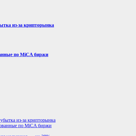
бытка из-за крипторынка
ванные по MiCA биржи
 убытка из-за крипторынка
рованные по MiCA биржи