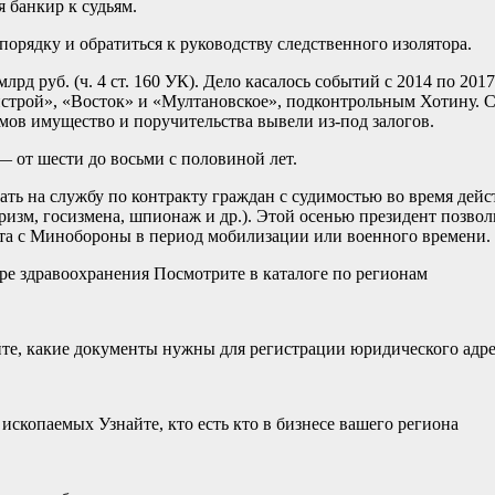
 банкир к судьям.
орядку и обратиться к руководству следственного изолятора.
млрд руб. (ч. 4 ст. 160 УК). Дело касалось событий с 2014 по 2
пстрой», «Восток» и «Мултановское», подконтрольным Хотину. 
мов имущество и поручительства вывели из-под залогов.
— от шести до восьми с половиной лет.
ь на службу по контракту граждан с судимостью во время дейст
ризм, госизмена, шпионаж и др.). Этой осенью президент позво
кта с Минобороны в период мобилизации или военного времени.
е здравоохранения Посмотрите в каталоге по регионам
те, какие документы нужны для регистрации юридического адре
копаемых Узнайте, кто есть кто в бизнесе вашего региона