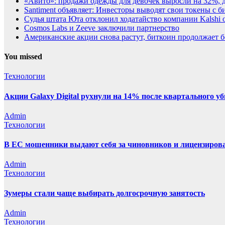
«Авито»: продажи одежды для девочек выросли на 32%, 
Santiment объявляет: Инвесторы выводят свои токены с
Судья штата Юта отклонил ходатайство компании Kalshi 
Cosmos Labs и Zeeve заключили партнерство
Американские акции снова растут, биткоин продолжает 
You missed
Технологии
Акции Galaxy Digital рухнули на 14% после квартального у
Admin
Технологии
В ЕС мошенники выдают себя за чиновников и лицензиро
Admin
Технологии
Зумеры стали чаще выбирать долгосрочную занятость
Admin
Технологии