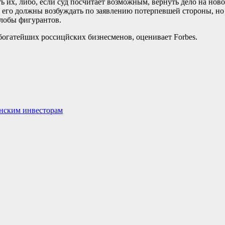
их, либо, если суд посчитает возможным, вернуть дело на ново
ку его должны возбуждать по заявлению потерпевшей стороны, 
лобы фигурантов.
богатейших россицйских бизнесменов, оценивает Forbes.
инским инвесторам