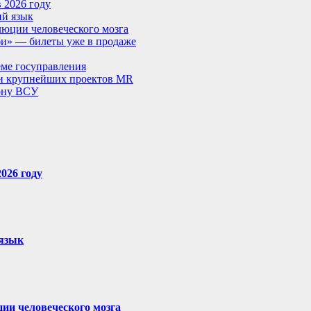
в 2026 году
ий язык
люции человеческого мозга
би» — билеты уже в продаже
еме госуправления
яти крупнейших проектов MR
лону ВСУ
026 году
 язык
ии человеческого мозга