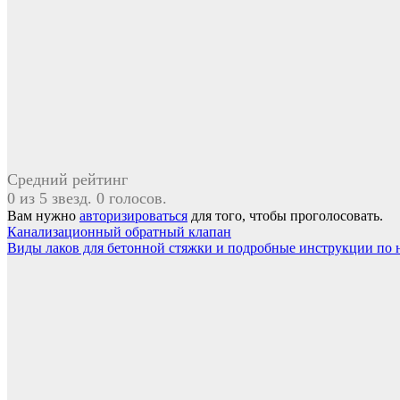
Средний рейтинг
0 из 5 звезд. 0 голосов.
Вам нужно
авторизироваться
для того, чтобы проголосовать.
Навигация
Канализационный обратный клапан
Виды лаков для бетонной стяжки и подробные инструкции по
по
записям