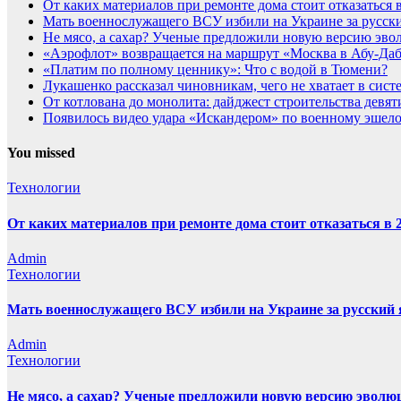
От каких материалов при ремонте дома стоит отказаться 
Мать военнослужащего ВСУ избили на Украине за русск
Не мясо, а сахар? Ученые предложили новую версию эво
«Аэрофлот» возвращается на маршрут «Москва в Абу-Да
«Платим по полному ценнику»: Что с водой в Тюмени?
Лукашенко рассказал чиновникам, чего не хватает в сист
От котлована до монолита: дайджест строительства дев
Появилось видео удара «Искандером» по военному эше
You missed
Технологии
От каких материалов при ремонте дома стоит отказаться в 2
Admin
Технологии
Мать военнослужащего ВСУ избили на Украине за русский
Admin
Технологии
Не мясо, а сахар? Ученые предложили новую версию эволюц