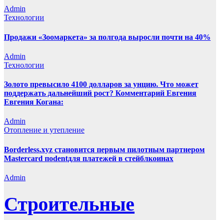
Admin
Технологии
Продажи «Зоомаркета» за полгода выросли почти на 40%
Admin
Технологии
Золото превысило 4100 долларов за унцию. Что может
поддержать дальнейший рост? Комментарий Евгения
Евгения Когана:
Admin
Отопление и утепление
Borderless.xyz становится первым пилотным партнером
Mastercard поdentдля платежей в стейблкоинах
Admin
Строительные