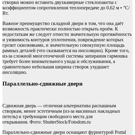
створки можно вставить двухкамерные стеклопакеты с
коэффициентом сопротивления теплопередаче до 0,62 м • °С/
Вт.
Важное преимущество складной двери в том, что она даёт
возможность практически полностью открыть проём. К
недостаткам же следует отнести значительную протяжённость
и уязвимость контуров уплотнения, повреждение которых
грозит сквозняками, и значительную совокупную площадь
рамных деталей (что сказывается на инсоляции). Кроме того,
из-за сложной многоточечной системы запирания гармошка
требует более внимательного ухода и обслуживания, а
сравнительно небольшая ширина створок ухудшает
инсоляцию.
Параллельно-cдвижные двери
Сдвижная дверь — отличная альтернатива распашным
створкам, менее эстетичным (из-за масивных накладных
петель) и требующим свободного места для
открывания. Фото: ShutterStock/Fotodom.ru
Параллельно-cдвижные двери оснащают фурнитурой Portal