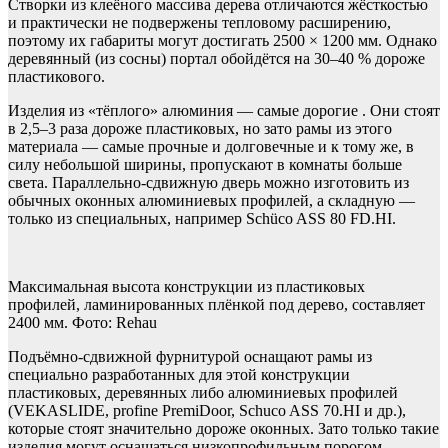
Створки из клеёного массива дерева отличаются жёсткостью
и практически не подвержены тепловому расширению,
поэтому их габариты могут достигать 2500 × 1200 мм. Однако
деревянный (из сосны) портал обойдётся на 30–40 % дороже
пластикового.
Изделия из «тёплого» алюминия — самые дорогие . Они стоят
в 2,5–3 раза дороже пластиковых, но зато рамы из этого
материала — самые прочные и долговечные и к тому же, в
силу небольшой ширины, пропускают в комнаты больше
света. Параллельно-сдвижную дверь можно изготовить из
обычных оконных алюминиевых профилей, а складную —
только из специальных, например Schüco ASS 80 FD.HI.
Максимальная высота конструкции из пластиковых
профилей, ламинированных плёнкой под дерево, составляет
2400 мм. Фото: Rehau
Подъёмно-сдвижной фурнитурой оснащают рамы из
специально разработанных для этой конструкции
пластиковых, деревянных либо алюминиевых профилей
(VEKASLIDE, profine PremiDoor, Schuco ASS 70.HI и др.),
которые стоят значительно дороже оконных. Зато только такие
изделия могут оснащаться низкопрофильным порогом,