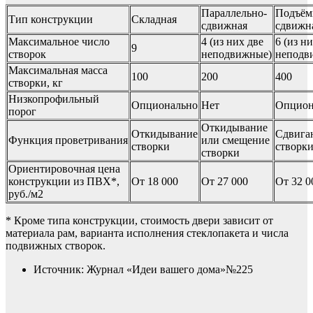
Параллельно-
Подъём
Тип конструкции
Складная
сдвижная
сдвижн
Максимальное число
4 (из них две
6 (из н
9
створок
неподвижные)
неподв
Максимальная масса
100
200
400
створки, кг
Низкопрофильный
Опционально
Нет
Опцион
порог
Откидывание
Откидывание
Сдвига
Функция проветривания
или смещение
створки
створки
створки
Ориентировочная цена
конструкции из ПВХ*,
От 18 000
От 27 000
От 32 0
руб./м2
* Кроме типа конструкции, стоимость двери зависит от
материала рам, варианта исполнения стеклопакета и числа
подвижных створок.
Источник: Журнал «Идеи вашего дома»№225