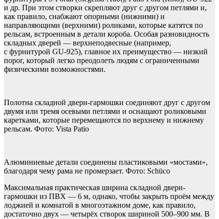
и др. При этом створки скрепляют друг с другом петлями и,
как правило, снабжают опорными (нижними) и
направляющими (верхними) роликами, которые катятся по
рельсам, встроенным в детали короба. Особая разновидность
складных дверей — верхнеподвесные (например,
с фурнитурой GU-925), главное их пре­имущество — низкий
порог, который легко преодолеть людям с ограниченными
физическими возможностями.
Полотна складной двери-гармошки соединяют друг с другом
двумя или тремя осевыми петлями и оснащают роликовыми
каретками, которые перемещаются по верхнему и нижнему
рельсам. Фото: Vista Patio
Алюминиевые детали соединены пластиковыми «мостами»,
благодаря чему рама не промерзает. Фото: Schüco
Максимальная практическая ширина складной двери-
гармошки из ПВХ — 6 м, однако, чтобы закрыть проём между
лоджией и комнатой в многоэтажном доме, как правило,
достаточно двух — четырёх створок шириной 500–900 мм. В