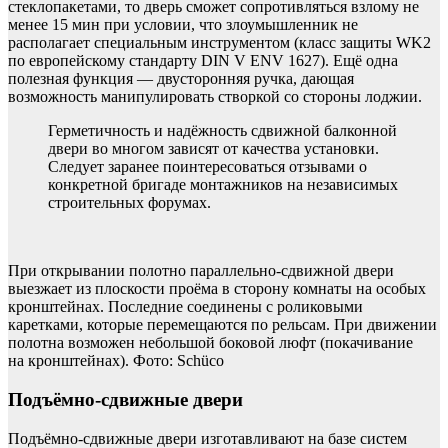
стеклопакетами, то дверь сможет сопротивляться взлому не
менее 15 мин при условии, что зло­умышленник не
располагает специальным инструментом (класс защиты WK2
по европейскому стандарту DIN V ENV 1627). Ещё одна
полезная функция — двусторонняя ручка, дающая
возможность манипулировать створкой со стороны лоджии.
Герметичность и надёжность сдвижной балконной
двери во многом зависят от качества установки.
Следует заранее поинтересоваться отзывами о
конкретной бригаде монтажников на независимых
строительных форумах.
При открывании полотно параллельно-сдвижной двери
выезжает из плос­кости проёма в сторону комнаты на особых
кронштейнах. Последние соединены с роликовыми
каретками, которые перемещаются по рельсам. При движении
полотна возможен небольшой боковой люфт (покачивание
на кронштейнах). Фото: Schüco
Подъёмно-сдвижные двери
Подъёмно-сдвижные двери изготавливают на базе систем