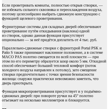
Если проветривать комнаты, полностью открыв створки, —
не избежать сильного сквозняка и переохлаждения воздуха,
поэтому целесообразно выбрать сдвижную конструкцию с
функцией щелевого проветривания.
Фурнитурные системы для складных дверей обеспечивают
проветривание путём откидывания (наклона) одной
из створок, однако данная функция присутствует
опционально — за неё придётся доплатить от 4 тыс. руб.
Параллельно-сдвижные створки с фурнитурой Portal PSK и
Patio S также принимают наклонное положение, а в системе
MACO PAS полотно смещается по всей плоскости — при
этом по его периметру образуется зазор около 5 мм. Откидной
способ обеспечивает больший тепловой комфорт (поток
холодного воздуха направлен к потолку), зато смещение
створки предпочтительно с точки зрения безопасности
жилища: снаружи практически невозможно заметить, что
дверь приоткрыта.
Функция микропроветривания присутствует и у подъёмно-
сдвижных дверей: при повороте ручки на 45° полотно
отъезжает на несколько миллиметров и блокируется.