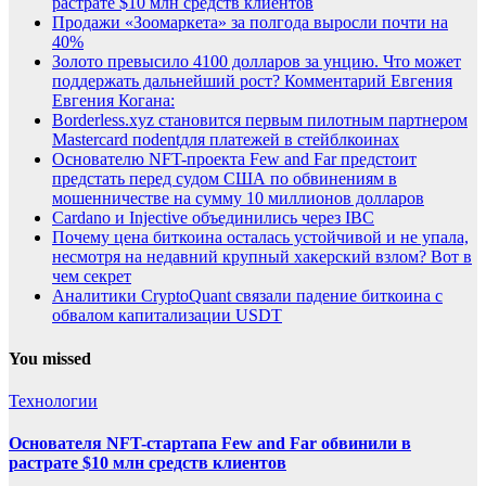
растрате $10 млн средств клиентов
Продажи «Зоомаркета» за полгода выросли почти на
40%
Золото превысило 4100 долларов за унцию. Что может
поддержать дальнейший рост? Комментарий Евгения
Евгения Когана:
Borderless.xyz становится первым пилотным партнером
Mastercard поdentдля платежей в стейблкоинах
Основателю NFT-проекта Few and Far предстоит
предстать перед судом США по обвинениям в
мошенничестве на сумму 10 миллионов долларов
Cardano и Injective объединились через IBC
Почему цена биткоина осталась устойчивой и не упала,
несмотря на недавний крупный хакерский взлом? Вот в
чем секрет
Аналитики CryptoQuant связали падение биткоина с
обвалом капитализации USDT
You missed
Технологии
Основателя NFT-стартапа Few and Far обвинили в
растрате $10 млн средств клиентов