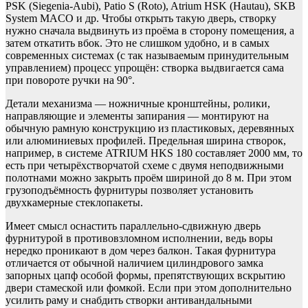
PSK (Siegenia-Aubi), Patio S (Roto), Atrium HSK (Hautau), SKB
System MACO и др. Чтобы открыть такую дверь, створку
нужно сначала выдвинуть из проёма в сторону помещения, а
затем откатить вбок. Это не слишком удобно, и в самых
современных системах (с так называемым принудительным
управлением) процесс упрощён: створка выдвигается сама
при повороте ручки на 90°.
Детали механизма — ножничные кронштейны, ролики,
направляющие и элементы запирания — монтируют на
обычную рамную конструкцию из пластиковых, деревянных
или алюминиевых профилей. Предельная ширина створок,
например, в системе ATRIUM HKS 180 составляет 2000 мм, то
есть при четырёхстворчатой схеме с двумя неподвижными
полотнами можно закрыть проём шириной до 8 м. При этом
грузоподъёмность фурнитуры позволяет установить
двухкамерные стеклопакеты.
Имеет смысл оснастить параллельно-сдвижную дверь
фурнитурой в противовзломном исполнении, ведь воры
нередко проникают в дом через балкон. Такая фурнитура
отличается от обычной наличием цилиндрового замка
запорных цапф особой формы, препятствующих вскрытию
двери стамеской или фомкой. Если при этом дополнительно
усилить раму и снабдить створки антивандальными