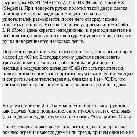
фурнитуры HS-ST (MACO), Atrium HS (Hautau), Portal HS
(Siegenia). При повороте ручки полотно такой двери слегка
приподнимется на выдвижных каретках, контакт
уплотнителей размыкается, после чего створку можно
откатить в сторону. Несколько иначе устроена система Patio
Life (Roto): здесь каретки неподвижны, и приподнимается не
всё полотно, а лишь шины с контурами уплотнения, поэтому
ручка поворачивается несколько легче.
Подъёмно-сдвижной механизм позволяет установить створки
массой до 400 кг. Благодаря этому удаётся использовать
трёхкамерный стеклопакет, обеспечивающий индекс
изоляции воздушного шума до 45 дБ (то есть практически
полное поглощение транспортного шума оживлённой улицы)
и сопротивление теп­лопередаче, близкое к 1 м • °С/Вт, что
соответствует требованиям к остеклению пассивного дома.
В проём шириной 2,6–4 м можно установить конструкцию
как с двумя (одно подвижное, одно глухое), так и с четырьмя
(два подвижных, два глухих) полотнами. Фото: profine Group
Число створок может достигать шести, однако на практике
обычно ограничиваются двумя или тремя, причём одна из них