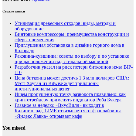
Свежие записи
Утилизация древесных отходов: виды, методы и
оборудование
Винтовые компрессоры: преимущества конструкции и
сферы применения
Приглушенная обстановка в дизайне горного дома в
Колорадо
Раковина-кувшинка: советы по выбору и по установке
при расположении над стиральной машиной
Разработчик указал на риск потери биткоинов из-за BIP-
110
Цена биткоина может достичь 1,3 млн долларов США:
Мэтт Хоуган из Bitwise ждет триллионы
институциональных денег
Ищем пропущенную точку разворота правильно: как
криптотрейдеру применять индикатор Роба Букера
Главное за неделю: «ВкусВилл» выходит в
Калининград, LIMÉ отказывается от франчайзинга,
«Яндекс Лавка» открывает кафе
You missed