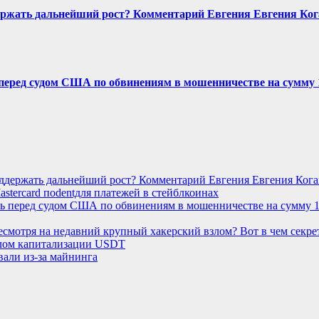
держать дальнейший рост? Комментарий Евгения Евгения Ког
 перед судом США по обвинениям в мошенничестве на сумму
оддержать дальнейший рост? Комментарий Евгения Евгения Кога
stercard поdentдля платежей в стейблкоинах
ть перед судом США по обвинениям в мошенничестве на сумму 
несмотря на недавний крупный хакерский взлом? Вот в чем секре
алом капитализации USDT
али из-за майнинга