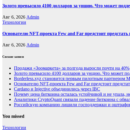
Золото превысило 4100 долларов за унцию. Что может под
Авг 6, 2026
Admin
Технологии
Основателю NFT-проекта Few and Far предстоит предстать
Авг 6, 2026
Admin
Свежие записи
Продажи «Зоомаркета» за полгода выросли почти на 40%
Золото превысило 4100 долларов за унцию. Что может п
Borderless.xyz становится первым пилотным партнером Ma
Основателю NFT-проекта Few and Far предстоит предста
Cardano и Injective объединились через IBC
Почему цена биткоина осталась устойчивой и не упала, 
Аналитики CryptoQuant связали падение биткоина с обв
Российскую компанию лишили господдержки и оштрафов
You missed
Технологии