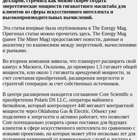
долларов, стремясь как можно скорее создать
энергетические мощности гигаваттного масштаба для
клиентов из сферы искусственного интеллекта и
высокопроизводительных вычислений.
Эта статья впервые была опубликована в The Energy Mag.
Оригинал статьи можно прочитать здесь. The Energy Mag
(ранее The Miner Mag) предоставляет новости, данные и
аналитику по взаимосвязи между энергетикой, вычислениями
и рынками.
Во вторник компания заявила, что планирует расширить свой
кампус в Маскоги, Оклахома, до примерно 1,5 гигаватт общей
мощности, или около 1 гигаватта арендуемой мощности, за
счет сочетания приобретений, расширения энергосети и
стратегий генерации за счет собственных источников.
В центре расширения находится соглашение Core Scientific о
приобретении Polaris DS LLC, оператора майнинга
биткойнов, который контролирует 440 мегаватт контрактной
мощности через Oklahoma Gas & Electric. Объект уже
подключен к энергосети и активно работает, что позволяет
Core потенциально ускорить сроки поставки для будущих
клиентов в сфере искусственного интеллекта по сравнению с
новыми проектами, на которые может уйти несколько лет для
получения разрешений от коммунальных служб и доступа к