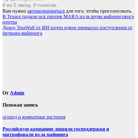
0 из 5 звезд. 0 голосов.
Вам нужно
авторизироваться
для того, чтобы проголосовать.
Навигация
В Техасе подали иск против MARA из-за шума майнингового
центра
по
Доход TeraWulf от ИИ почти вдвое превысил поступления от
записям
биткоин-майнинга
От
Admin
Похожая запись
огород и комнатные растения
Российскую компанию лишили господдержки и
оштрафовали из-за майнинга