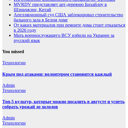
MVRDV представляет арт-деревню Бихайлоу в
Шэньчжэне, Китай
Апелляционный суд США заблокировал строительство
бального зала в Белом доме
От каких материалов при ремонте дома стоит отказаться
в 2026 году
Мать военнослужащего ВСУ избили на Украине за
русский язык
You missed
Технологии
Крым под атаками: волонтером становится каждый
Admin
Технологии
Топ-5 культур, которые можно посадить в августе и успеть
собрать урожай до холодов
Admin
Технологии