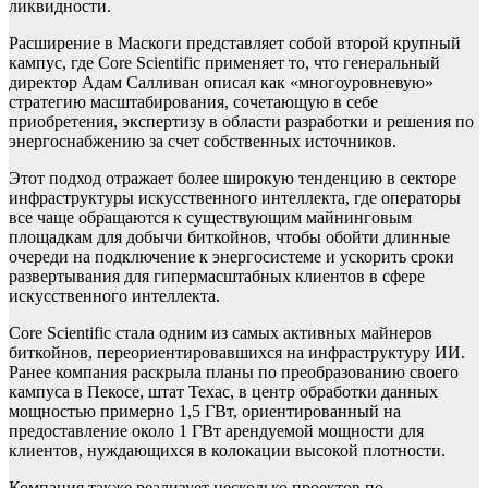
ликвидности.
Расширение в Маскоги представляет собой второй крупный
кампус, где Core Scientific применяет то, что генеральный
директор Адам Салливан описал как «многоуровневую»
стратегию масштабирования, сочетающую в себе
приобретения, экспертизу в области разработки и решения по
энергоснабжению за счет собственных источников.
Этот подход отражает более широкую тенденцию в секторе
инфраструктуры искусственного интеллекта, где операторы
все чаще обращаются к существующим майнинговым
площадкам для добычи биткойнов, чтобы обойти длинные
очереди на подключение к энергосистеме и ускорить сроки
развертывания для гипермасштабных клиентов в сфере
искусственного интеллекта.
Core Scientific стала одним из самых активных майнеров
биткойнов, переориентировавшихся на инфраструктуру ИИ.
Ранее компания раскрыла планы по преобразованию своего
кампуса в Пекосе, штат Техас, в центр обработки данных
мощностью примерно 1,5 ГВт, ориентированный на
предоставление около 1 ГВт арендуемой мощности для
клиентов, нуждающихся в колокации высокой плотности.
Компания также реализует несколько проектов по