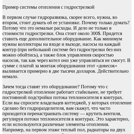
Пример системы отопления с гидрострелкой
В первом случае гидроразвязка, скорее всего, нужна, во
втором, стоит думать об ее установке. Почему только думать?
Потому что это немалые расходы. И дело не только в
стоимости гидрострелки. Она стоит около 300$. Придется
ставить еще дополнительное оборудование. Как минимум
нужны коллекторы на входе и выходе, насосы на каждый
контур (при небольшой системе без гидрострелки без них
можно обойтись), а также блок управления скоростью
насосов, так как через котел они уже управляться не смогут. В
сумме с платой за монтаж оборудования этот «довесок»
выливается примерно в две тысячи долларов. Действительно
немало.
Зачем тогда ставят это оборудование? Потому что с
гидрострелкой отопление работает стабильнее, не требует
постоянной подстройки потока теплоносителя в контурах.
Если вы спросите владельцев коттеджей, у которых отопление
сделано без гидроразделителя, вам скажут, что часто
приходится перенастраивать систему — крутить вентиля,
регулируя потоки теплоносителя в контурах. Это характерно,
если используются различные элементы отопления.
Например, на первом этаже теплый пол, радиаторы на двух