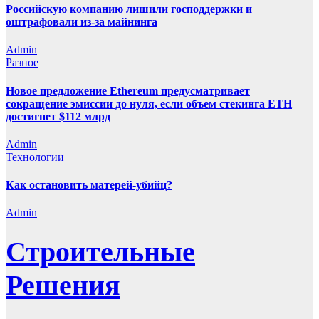
Российскую компанию лишили господдержки и
оштрафовали из-за майнинга
Admin
Разное
Новое предложение Ethereum предусматривает
сокращение эмиссии до нуля, если объем стекинга ETH
достигнет $112 млрд
Admin
Технологии
Как остановить матерей-убийц?
Admin
Строительные
Решения