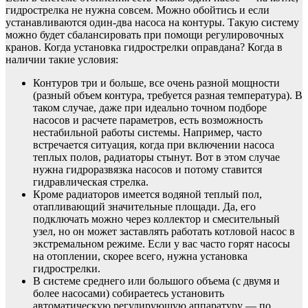
гидрострелка не нужна совсем. Можно обойтись и если
устанавливаются один-два насоса на контуры. Такую систему
можно будет сбалансировать при помощи регулировочных
кранов. Когда установка гидрострелки оправдана? Когда в
наличии такие условия:
Контуров три и больше, все очень разной мощности
(разный объем контура, требуется разная температура). В
таком случае, даже при идеально точном подборе
насосов и расчете параметров, есть возможность
нестабильной работы системы. Например, часто
встречается ситуация, когда при включении насоса
теплых полов, радиаторы стынут. Вот в этом случае
нужна гидроразвязка насосов и потому ставится
гидравлическая стрелка.
Кроме радиаторов имеется водяной теплый пол,
отапливающий значительные площади. Да, его
подключать можно через коллектор и смесительный
узел, но он может заставлять работать котловой насос в
экстремальном режиме. Если у вас часто горят насосы
на отоплении, скорее всего, нужна установка
гидрострелки.
В системе среднего или большого объема (с двумя и
более насосами) собираетесь установить
автоматическую регулирующую аппаратуру — по