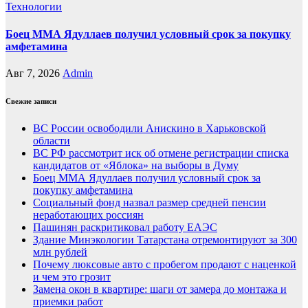
Технологии
Боец ММА Ядуллаев получил условный срок за покупку
амфетамина
Авг 7, 2026
Admin
Свежие записи
ВС России освободили Анискино в Харьковской
области
ВС РФ рассмотрит иск об отмене регистрации списка
кандидатов от «Яблока» на выборы в Думу
Боец ММА Ядуллаев получил условный срок за
покупку амфетамина
Социальный фонд назвал размер средней пенсии
неработающих россиян
Пашинян раскритиковал работу ЕАЭС
Здание Минэкологии Татарстана отремонтируют за 300
млн рублей
Почему люксовые авто с пробегом продают с наценкой
и чем это грозит
Замена окон в квартире: шаги от замера до монтажа и
приемки работ