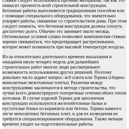
стяжки следует использовать прочные материалы, так как это
повысит прочность всей строительной конструкции.
Бетонные работы выполняются традиционным способом или
с помощью специального оборудования, что значительно
ускоряет работы, связанные со строительством дома. При этом
следует помнить, что бетонная конструкция должна сохнуть
достаточно долго. Обычно это занимает около месяца.
Оптимальные условия сушки позволяют компонентам стяжки
хорошо связываться, что предотвращает растрескивание,
которое может возникнуть при высокой температуре воздуха.
Из-за относительно длительного времени высыхания и
ожидания около четырех недель для дальнейших
строительных работ многие люди рассматривают
возможность использования других решений. Поэтому
довольно часто задают вопрос: ж/б плита или Терива (сборно-
монолитные межэтажные плиты). Различия между
конструкциями заключаются в методе строительства, что
лучше всего демонстрируют поперечные сечения обоих типов
потолков. В случае изделий Терива для заполнения
конструкции используются железобетонные балки и
пустотелые блоки из керамзита или бетона. Терива намного
легче монолитных бетонных плит, и для их возведения не
требуется специализированное оборудования. Также меньше
времени уходит на подготовительные работы.