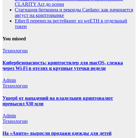
CLARITY Act до осени
Стагнация биткоина и рекорды Cardano: как начинается
август на крипторынке
Ether.fi перенесла рестейкинг из weETH в отдельный
токен
You missed
Технологии
Кибербезопасность: криптостилер для macOS, слежка
через Wi-Fi в отелях и крупные утечки недели
Admin
Технологии
Ущерб от нападений на владельцев криптовалют
превысил $30 млн
Admin
Технологии
На «Авито» выросли продажи одежды для детей