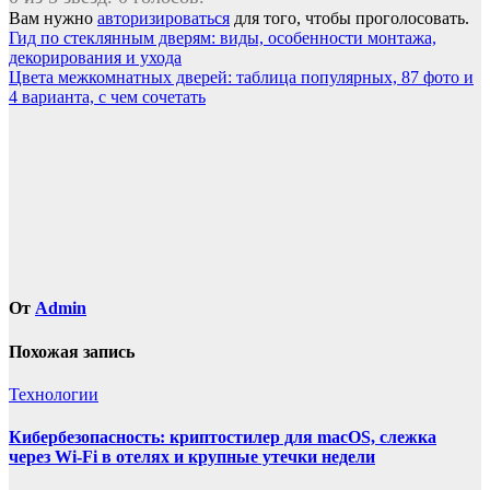
Вам нужно
авторизироваться
для того, чтобы проголосовать.
Навигация
Гид по стеклянным дверям: виды, особенности монтажа,
декорирования и ухода
по
Цвета межкомнатных дверей: таблица популярных, 87 фото и
записям
4 варианта, с чем сочетать
От
Admin
Похожая запись
Технологии
Кибербезопасность: криптостилер для macOS, слежка
через Wi-Fi в отелях и крупные утечки недели