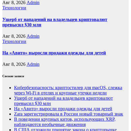
Авг 8, 2026
Admin
Технологии
Ущерб от нападений на владельцев криптовалют
превысил $30 млн
Авг 8, 2026
Admin
Технологии
На «Авито» выросли продажи одежды для детей
Авг 8, 2026
Admin
Свежие записи
Кибербезопасность: криптостилер для macOS, слежка
через Wi-Fi в отелях и крупные утечки недели
Ущерб от нападений на владельцев криптовалют
превысил $30 млн
На «Авито» выросли продажи одежды для детей
Zara зарегистрировала в России новый товарный знак
В поведении крупных китов, использующих XRP,
наблюдаются необычные движения
В США отложили принятие закона о крипторынке