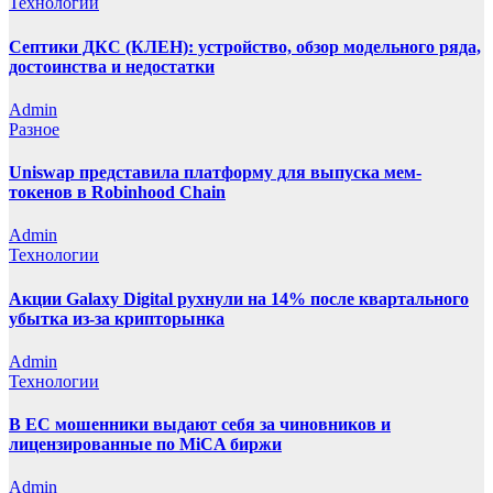
Технологии
Септики ДКС (КЛЕН): устройство, обзор модельного ряда,
достоинства и недостатки
Admin
Разное
Uniswap представила платформу для выпуска мем-
токенов в Robinhood Chain
Admin
Технологии
Акции Galaxy Digital рухнули на 14% после квартального
убытка из-за крипторынка
Admin
Технологии
В ЕС мошенники выдают себя за чиновников и
лицензированные по MiCA биржи
Admin