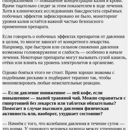
гиперкалиемия — повышение концентрации калия в крови.
Врачи тщательно следят за этим показателем в ходе лечения.
Хотя в клинических исследованиях баксдростата серьёзных
побочных эффектов зафиксировано не было, мониторинг
уровня калия остаётся важной частью безопасного
применения препарата.
Если говорить о побочных эффектах препаратов от давления
в целом, то многое зависит от конкретного лекарства.
Например, при быстром или сильном снижении давления
возможны головокружение и слабость — особенно в начале
лечения. Некоторые препараты могут вызывать сухой кашель,
отёки или влиять на уровень электролитов в организме.
Однако бояться этого не стоит. Врачи хорошо знакомы с
подобными рисками и подбирают терапию так, чтобы
минимизировать любые нежелательные реакции.
— Если давление пониженное — пей кофе, если
повышенное — выпей травяной чай. Можно справиться с
гипертонией без лекарств или таблетки обязательны?
Помогает в случае высокого давления физическая
активность или, наоборот, ухудшает состояние?
— Начнём с того, что колебания давления в течение суток —
это норма. У здорового человека разница между утренними и