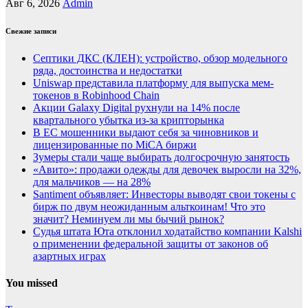
Авг 6, 2026
Admin
Свежие записи
Септики ДКС (КЛЕН): устройство, обзор модельного
ряда, достоинства и недостатки
Uniswap представила платформу для выпуска мем-
токенов в Robinhood Chain
Акции Galaxy Digital рухнули на 14% после
квартального убытка из-за крипторынка
В ЕС мошенники выдают себя за чиновников и
лицензированные по MiCA биржи
Зумеры стали чаще выбирать долгосрочную занятость
«Авито»: продажи одежды для девочек выросли на 32%,
для мальчиков — на 28%
Santiment объявляет: Инвесторы выводят свои токены с
бирж по двум неожиданным альткоинам! Что это
значит? Неминуем ли мы бычий рынок?
Судья штата Юта отклонил ходатайство компании Kalshi
о применении федеральной защиты от законов об
азартных играх
You missed