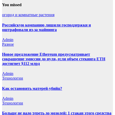
You missed
огород и комнатные растения
Российскую компанию лишили господдержки и
оштрафовали из-за майнинга
Admin
Разное
Новое предложение Ethereum предусматривает
сокращение эмиссии до нуля, если объем стекинга ETH
достигнет $112 млрд
Admin
Технологии
Как остановить матерей-убийц?
Admin
Технологии
Больше не надо тереть до мозолей: 1 стакан этого средства