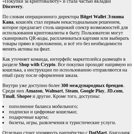
«Покупки за криптовалюту» и стала частью вкладки
Discovery
.
По словам операционного директора
Bitget Wallet Элвина
Кана
, кошелёк стал первым некастодиальным решением,
которое предлагает столь широкий спектр возможностей для
использования криптовалюты в быту. Пользователи могут
сканировать QR-коды, расплачиваться картами или выбирать
товары прямо в приложении, и всё это без необходимости
менять активы на фиат.
Как уточняет команда, интерфейс маркетплейса размещён в
разделе
Shop with Crypto
. Все покупки проходят напрямую из
кошелька, а инструкции по использованию отправляются на
email сразу после оформления заказа.
Внутри уже доступно более
300 международных брендов
.
Среди них
Amazon
,
Walmart
,
Steam
,
Google Play
,
JD.com
,
Tmall
,
Shopee
и другие. Кроме того, доступны:
пополнение баланса мобильного;
подписки и цифровые кошельки;
подарочные карты;
билеты, игры, развлечения и туристические услуги.
Отдельно стоит упомянуть партнёрство с
DotMart
, благодаря