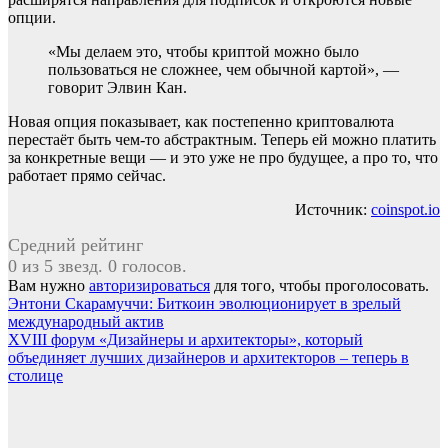
опции.
«Мы делаем это, чтобы криптой можно было
пользоваться не сложнее, чем обычной картой», —
говорит Элвин Кан.
Новая опция показывает, как постепенно криптовалюта
перестаёт быть чем-то абстрактным. Теперь ей можно платить
за конкретные вещи — и это уже не про будущее, а про то, что
работает прямо сейчас.
Источник:
coinspot.io
Средний рейтинг
0 из 5 звезд. 0 голосов.
Вам нужно
авторизироваться
для того, чтобы проголосовать.
Навигация
Энтони Скарамуччи: Биткоин эволюционирует в зрелый
международный актив
по
XVIII форум «Дизайнеры и архитекторы», который
записям
объединяет лучших дизайнеров и архитекторов – теперь в
столице