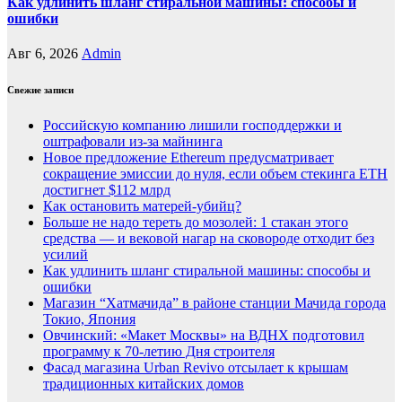
Как удлинить шланг стиральной машины: способы и
ошибки
Авг 6, 2026
Admin
Свежие записи
Российскую компанию лишили господдержки и
оштрафовали из-за майнинга
Новое предложение Ethereum предусматривает
сокращение эмиссии до нуля, если объем стекинга ETH
достигнет $112 млрд
Как остановить матерей-убийц?
Больше не надо тереть до мозолей: 1 стакан этого
средства — и вековой нагар на сковороде отходит без
усилий
Как удлинить шланг стиральной машины: способы и
ошибки
Магазин “Хатмачида” в районе станции Мачида города
Токио, Япония
Овчинский: «Макет Москвы» на ВДНХ подготовил
программу к 70-летию Дня строителя
Фасад магазина Urban Revivo отсылает к крышам
традиционных китайских домов