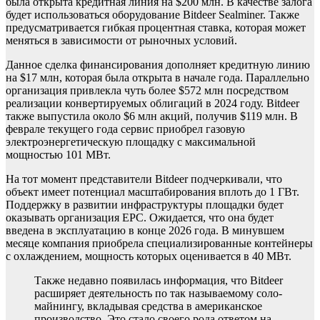
была открыта кредитная линия на $200 млн. В качестве залога
будет использоваться оборудование Bitdeer Sealminer. Также
предусматривается гибкая процентная ставка, которая может
меняться в зависимости от рыночных условий.
Данное сделка финансирования дополняет кредитную линию
на $17 млн, которая была открыта в начале года. Параллельно
организация привлекла чуть более $572 млн посредством
реализации конвертируемых облигаций в 2024 году. Bitdeer
также выпустила около $6 млн акций, получив $119 млн. В
феврале текущего года сервис приобрел газовую
электроэнергетическую площадку с максимальной
мощностью 101 МВт.
На тот момент представители Bitdeer подчеркивали, что
объект имеет потенциал масштабирования вплоть до 1 ГВт.
Поддержку в развитии инфраструктуры площадки будет
оказывать организация EPC. Ожидается, что она будет
введена в эксплуатацию в конце 2026 года. В минувшем
месяце компания приобрела специализированные контейнеры
с охлаждением, мощность которых оценивается в 40 МВт.
Также недавно появилась информация, что Bitdeer
расширяет деятельность по так называемому соло-
майнингу, вкладывая средства в американское
производство. Это стало своего рода ответом на