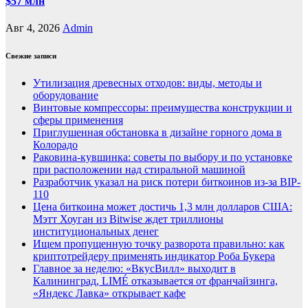
$57 млн
Авг 4, 2026
Admin
Свежие записи
Утилизация древесных отходов: виды, методы и
оборудование
Винтовые компрессоры: преимущества конструкции и
сферы применения
Приглушенная обстановка в дизайне горного дома в
Колорадо
Раковина-кувшинка: советы по выбору и по установке
при расположении над стиральной машиной
Разработчик указал на риск потери биткоинов из-за BIP-
110
Цена биткоина может достичь 1,3 млн долларов США:
Мэтт Хоуган из Bitwise ждет триллионы
институциональных денег
Ищем пропущенную точку разворота правильно: как
криптотрейдеру применять индикатор Роба Букера
Главное за неделю: «ВкусВилл» выходит в
Калининград, LIMÉ отказывается от франчайзинга,
«Яндекс Лавка» открывает кафе