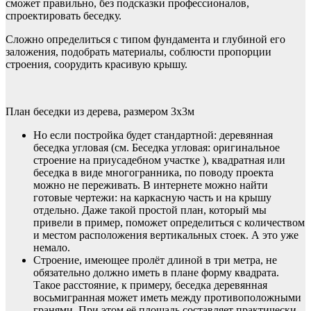
сможет правильно, без подсказки профессионалов,
спроектировать беседку.
Сложно определиться с типом фундамента и глубиной его
заложения, подобрать материалы, соблюсти пропорции
строения, соорудить красивую крышу.
План беседки из дерева, размером 3х3м
Но если постройка будет стандартной: деревянная
беседка угловая (см. Беседка угловая: оригинальное
строение на приусадебном участке ), квадратная или
беседка в виде многогранника, по поводу проекта
можно не переживать. В интернете можно найти
готовые чертежи: на каркасную часть и на крышу
отдельно. Даже такой простой план, который мы
привели в пример, поможет определиться с количеством
и местом расположения вертикальных стоек. А это уже
немало.
Строение, имеющее пролёт длиной в три метра, не
обязательно должно иметь в плане форму квадрата.
Такое расстояние, к примеру, беседка деревянная
восьмигранная может иметь между противоположными
гранями. При этом её площадь составляет практически