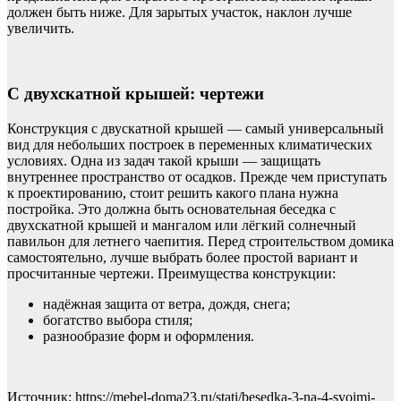
должен быть ниже. Для зарытых участок, наклон лучше
увеличить.
С двухскатной крышей: чертежи
Конструкция с двускатной крышей — самый универсальный
вид для небольших построек в переменных климатических
условиях. Одна из задач такой крыши — защищать
внутреннее пространство от осадков. Прежде чем приступать
к проектированию, стоит решить какого плана нужна
постройка. Это должна быть основательная беседка с
двухскатной крышей и мангалом или лёгкий солнечный
павильон для летнего чаепития. Перед строительством домика
самостоятельно, лучше выбрать более простой вариант и
просчитанные чертежи. Преимущества конструкции:
надёжная защита от ветра, дождя, снега;
богатство выбора стиля;
разнообразие форм и оформления.
Источник: https://mebel-doma23.ru/stati/besedka-3-na-4-svoimi-