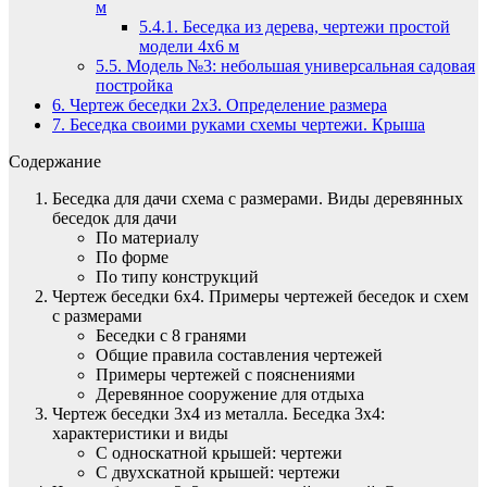
м
5.4.1.
Беседка из дерева, чертежи простой
модели 4х6 м
5.5.
Модель №3: небольшая универсальная садовая
постройка
6.
Чертеж беседки 2х3. Определение размера
7.
Беседка своими руками схемы чертежи. Крыша
Содержание
Беседка для дачи схема с размерами. Виды деревянных
беседок для дачи
По материалу
По форме
По типу конструкций
Чертеж беседки 6х4. Примеры чертежей беседок и схем
с размерами
Беседки с 8 гранями
Общие правила составления чертежей
Примеры чертежей с пояснениями
Деревянное сооружение для отдыха
Чертеж беседки 3х4 из металла. Беседка 3х4:
характеристики и виды
С односкатной крышей: чертежи
С двухскатной крышей: чертежи