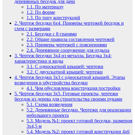
деревянных беседок для дачи
1.1.
По материалу
1.2.
По форме
1.3.
По типу конструкций
2.
Чертеж беседки 6х4. Примеры чертежей беседок и
схем с размерами
2.1.
Беседки с 8 гранями
2.2.
Общие правила составления чертежей
2.3.
Примеры чертежей с пояснениями
2.4.
Деревянное сооружение для отдыха
3.
Чертеж беседки 3х4 из металла. Беседка 3х4:
характеристики и виды
3.1.
С односкатной крышей: чертежи
3.2.
С двухскатной крышей: чертежи
4.
Чертеж беседки 3х3 с односкатной крышей. Этапы
возведения и обустройства беседки
4.1.
Чем обусловлена конструкция постройки
5.
Чертеж беседки 3х5. Готовые проекты, чертежи
беседок из дерева для строительства своими руками
5.1.
Схема возведения
5.2.
Деревянные беседки. Чертежи для реализации
небольшого проекта
5.3.
Модель №1: проект готовой беседки, размером
3х4,5 м
5.4.
Модель №2: проект готовой конструкции 4х6