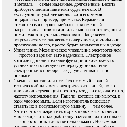
и металла — самые надежные, долговечные. Весить
приборы с такими панелями будут немало. В
эксплуатации удобнее металл, хотя его можно
поцарапать, например, при мытье. Керамика и
стеклокерамика дают наиболее равномерный
нагрев, пища готовится до идеального состояния, но за
ними нужно тщательно ухаживать. Чаще всего
встречаются металлические поверхности, а чтобы они
прослужили долго, просто будьте внимательны в уходе.
Управление. Механическое управление электрогрилем
— простой вариант, зато надежный. Электронное
хотя дает дополнительные функции и возможность
устанавливать точную температуру, но наличие
электроники в приборе всегда увеличивает шанс
поломки.
Съемные панели или нет. Это не самый важный
технический параметр электрических грилей, но во
многом определяющий простоту ухода, а следовательно,
частоту использования. Панели, которые снимаются, в
разы удобнее мыть. Если изготовитель разрешает
ставить их в посудомоечную машину — тем более.
Учтите, что от жарки некоторых видов мяса остается
много жира, а запах рыбы ощущается довольно сильно
— вопрос очистки действительно важен. Несъемные
панели, конечно, могут сильно удешевить прибор и