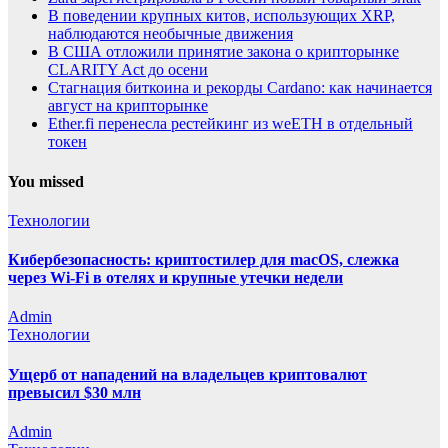
В поведении крупных китов, использующих XRP,
наблюдаются необычные движения
В США отложили принятие закона о крипторынке
CLARITY Act до осени
Стагнация биткоина и рекорды Cardano: как начинается
август на крипторынке
Ether.fi перенесла рестейкинг из weETH в отдельный
токен
You missed
Технологии
Кибербезопасность: криптостилер для macOS, слежка
через Wi-Fi в отелях и крупные утечки недели
Admin
Технологии
Ущерб от нападений на владельцев криптовалют
превысил $30 млн
Admin