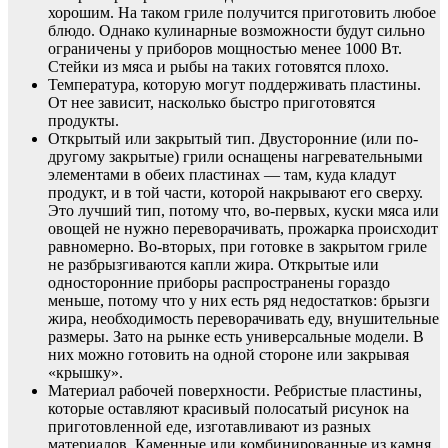
хорошим. На таком гриле получится приготовить любое
блюдо. Однако кулинарные возможности будут сильно
ограничены у приборов мощностью менее 1000 Вт.
Стейки из мяса и рыбы на таких готовятся плохо.
Температура, которую могут поддерживать пластины.
От нее зависит, насколько быстро приготовятся
продукты.
Открытый или закрытый тип. Двусторонние (или по-
другому закрытые) грили оснащены нагревательными
элементами в обеих пластинах — там, куда кладут
продукт, и в той части, которой накрывают его сверху.
Это лучший тип, потому что, во-первых, куски мяса или
овощей не нужно переворачивать, прожарка происходит
равномерно. Во-вторых, при готовке в закрытом гриле
не разбрызгиваются капли жира. Открытые или
односторонние приборы распространены гораздо
меньше, потому что у них есть ряд недостатков: брызги
жира, необходимость переворачивать еду, внушительные
размеры. Зато на рынке есть универсальные модели. В
них можно готовить на одной стороне или закрывая
«крышку».
Материал рабочей поверхности. Ребристые пластины,
которые оставляют красивый полосатый рисунок на
приготовленной еде, изготавливают из разных
материалов. Каменные или комбинированные из камня