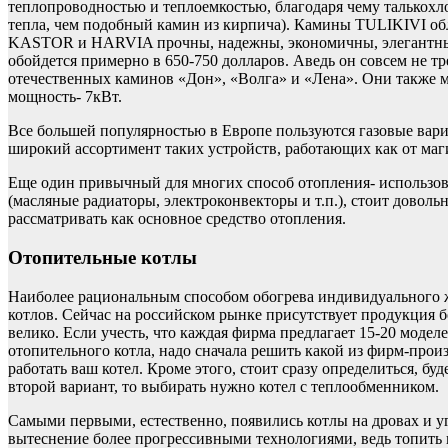
теплопроводностью и теплоемкостью, благодаря чему талькохло
тепла, чем подобный камин из кирпича). Камины TULIKIVI об
KASTOR и HARVIA прочны, надежны, экономичны, элегантны, в
обойдется примерно в 650-750 долларов. Аведь он совсем не тр
отечественных каминов «Дон», «Волга» и «Лена». Они также м
мощность- 7кВт.
Все большей популярностью в Европе пользуются газовые в
широкий ассортимент таких устройств, работающих как от магис
Еще один привычный для многих способ отопления- использова
(масляные радиаторы, электроконвекторы и т.п.), стоит довол
рассматривать как основное средство отопления.
Отопительные котлы
Наиболее рациональным способом обогрева индивидуального ж
котлов. Сейчас на российском рынке присутствует продукция 
велико. Если учесть, что каждая фирма предлагает 15-20 модел
отопительного котла, надо сначала решить какой из фирм-произ
работать ваш котел. Кроме этого, стоит сразу определиться, бу
второй вариант, то выбирать нужно котел с теплообменником.
Самыми первыми, естественно, появились котлы на дровах и уг
вытеснение более прогрессивными технологиями, ведь топить 