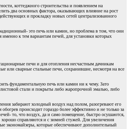
ности, коттеджного cтроительства и появлением на
елить два основных фактора, оказывающих влияние на рост
действующих и прокладку новых сетей централизованного
радиционный- это печь или камин, но проблема в том, что они
я именно к тем вариантам печей, для установки которых
 стационарные печи и для отопления несчастным дачникам
ные или сварные стальные печи, сохранившие, несмотря на все
роить фундаментальную печь или камин ни к чему. Зато
листовой стали и покрыты либо жаропрочной эмалью, либо
ения забирают холодный воздух над полом, разогревают его
 обогрев происходит гораздо более эффективно и не только за
ечей- то, что воздух, да и само помещение, быстро осушаются,
и хорошо справляются и с зимней стужей. Для увеличения
дные экономайзеры, которые обеспечивают дополнительный