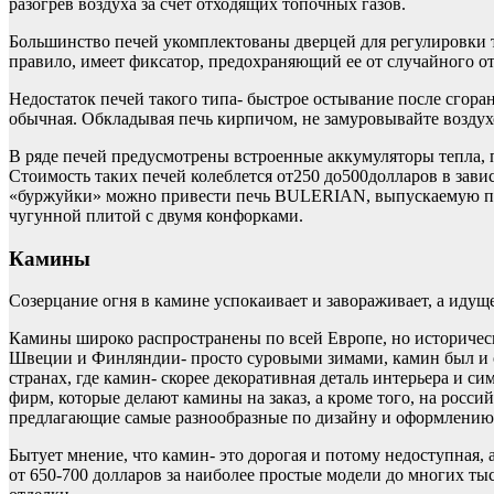
разогрев воздуха за счет отходящих топочных газов.
Большинство печей укомплектованы дверцей для регулировки т
правило, имеет фиксатор, предохраняющий ее от случайного о
Недостаток печей такого типа- быстрое остывание после сгоран
обычная. Обкладывая печь кирпичом, не замуровывайте воздух
В ряде печей предусмотрены встроенные аккумуляторы тепла, 
Стоимость таких печей колеблется от250 до500долларов в зави
«буржуйки» можно привести печь BULERIAN, выпускаемую по к
чугунной плитой с двумя конфорками.
Камины
Созерцание огня в камине успокаивает и завораживает, а идущ
Камины широко распространены по всей Европе, но историческ
Швеции и Финляндии- просто суровыми зимами, камин был и о
странах, где камин- скорее декоративная деталь интерьера и 
фирм, которые делают камины на заказ, а кроме того, на ро
предлагающие самые разнообразные по дизайну и оформлению
Бытует мнение, что камин- это дорогая и потому недоступная,
от 650-700 долларов за наиболее простые модели до многих ты