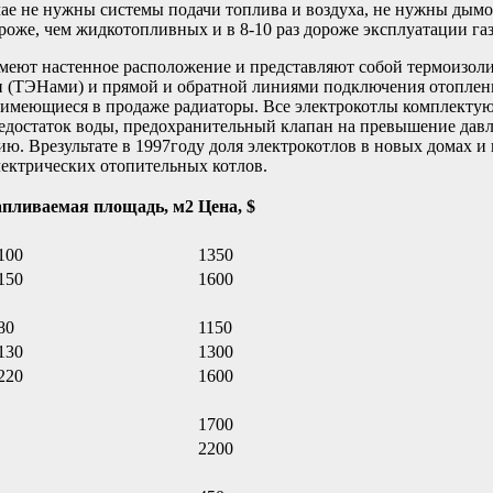
ае не нужны системы подачи топлива и воздуха, не нужны дымох
роже, чем жидкотопливных и в 8-10 раз дороже эксплуатации га
имеют настенное расположение и представляют собой термоизоли
 (ТЭНами) и прямой и обратной линиями подключения отоплени
се имеющиеся в продаже радиаторы. Все электрокотлы комплект
недостаток воды, предохранительный клапан на превышение давл
ию. Врезультате в 1997году доля электрокотлов в новых домах 
лектрических отопительных котлов.
пливаемая площадь, м2
Цена, $
100
1350
150
1600
80
1150
130
1300
220
1600
1700
2200