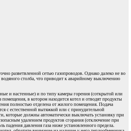
очно разветвленной сетью газопроводов. Однако далеко не во
0мм водяного столба, что приводит к аварийному выключению
ьные и настенные) и по типу камеры горения (соткрытой или
з помещения, в котором находится котел и отводят продукты
орения полностью отделена от жилого помещения. Подача
тся с естественной вытяжкой или с принудительной
ти, которые должны автоматически выключать установку при
 безопасным удалением продуктов сгорания (отключение при
ль падения давления газа ниже установленного предела.
котел, обратите внимание на наличие у него теплообменника