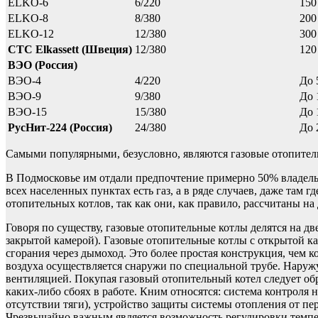
ELKO-6
6/220
150
ELKO-8
8/380
200
ELKO-12
12/380
300
CTC Elkassett (Швеция)
12/380
120
ВЭО (Россия)
ВЭО-4
4/220
До 
ВЭО-9
9/380
До 
ВЭО-15
15/380
До 
РусНит-224 (Россия)
24/380
До 
Самыми популярными, безусловно, являются газовые отопител
В Подмосковье им отдали предпочтение примерно 50% владельц
всех населенных пунктах есть газ, а в ряде случаев, даже там
отопительных котлов, так как они, как правило, рассчитаны на
Говоря по существу, газовые отопительные котлы делятся на д
закрытой камерой). Газовые отопительные котлы с открытой ка
сгорания через дымоход. Это более простая конструкция, чем 
воздуха осуществляется снаружи по специальной трубе. Наруж
вентиляцией. Покупая газовый отопительный котел следует об
каких-либо сбоях в работе. Кним относятся: система контроля
отсутствии тяги), устройство защиты системы отопления от пе
Чрезвычайно важным является возможность регулировки темпер