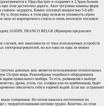
азогревается в 10раз быстрее и сохраняет в 2,5раза больше
о при этом достаточно дороги. Авот чугунные камины фирм
 главное- недороги. Камин тепловой мощностью 5-6 кВт
Ну и, безусловно, в этом ряду нельзя не упомянуть серию
ое окно из жаропрочного стекла и очень неплохую тепловую
лландия), GODIN, FRANCO BELGE (Франция) предлагают
е случаев, вне зависимости от типа используемых устройств
ых электронагревателей, но все-таки их едва ли можно
таточно длинных зим, является использование отопительных
мум 15стран мира. Разнообразие подобного оборудования
я задача правильного выбора. То есть, размышляя о выборе
чество, дрова, уголь, газ, солярка или их комбинация), будет
овременно обеспечить себя и горячей водой. Если вас устраивает
 знали соперников. Но потом началось постепенное их
рт с твердотопливными котлами трудно. Конечно, на этом