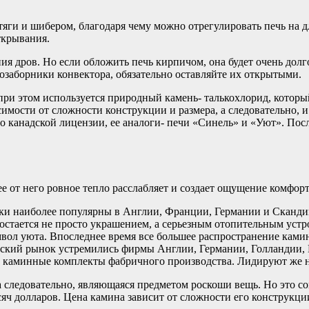
яги и шибером, благодаря чему можно отрегулировать печь на дл
ткрывания.
ия дров. Но если обложить печь кирпичом, она будет очень долго
озаборники конвектора, обязательно оставляйте их открытыми.
при этом используется природный камень- талькохлорид, которы
симости от сложности конструкции и размера, а следовательно, 
анадской лицензии, ее аналоги- печи «Синель» и «Уют». После
ее от него ровное тепло расслабляет и создает ощущение комфор
и наиболее популярны в Англии, Франции, Германии и Скандинав
стается не просто украшением, а серьезным отопительным устр
символ уюта. Впоследнее время все большее распространение кам
ссийский рынок устремились фирмы Англии, Германии, Голланди
 каминные комплекты фабричного производства. Лидируют же 
 а следовательно, являющаяся предметом роскоши вещь. Но это с
сяч долларов. Цена камина зависит от сложности его конструкц