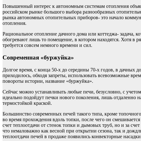
Повышенный интерес к автономным системам отопления объясня
российском рынке большого выбора разнообразных отопительн
рынка автономных отопительных приборов- это начало комму
отопления.
Рациональное отопление дачного дома или коттеджа- задача, к
обогревают лишь то помещение, в котором находятся. Хотя в р
требуется совсем немного времени и сил.
Современная «буржуйка»
Долгое время, с конца 50-х до середины 70-х годов, в дачных
приходилось, обходя запреты, использовать всевозможные врем
повороты истории, название «буржуйка».
Сейчас можно устанавливать любые печи, безусловно, с учетом
идеально подойдут печки нового поколения, лишь отдаленно 
термостойкой краской.
Большинство современных печей такого типа, кроме топочного
во время прохождения вдоль топки, после чего он смешивается
счет теплоотдачи от стенок топки и дымовых труб, но и за счет
что немаловажно как весной при открытии сезона, так и дождл
теплоотдачи печей в продаже появились конвекторные насадк