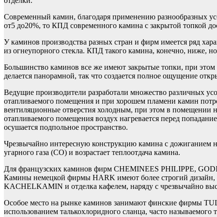
отделки.
Современный камин, благодаря применению разнообразных ус
от5 до20%, то КПД современного камина с закрытой топкой до
У каминов производства разных стран и фирм имеется ряд хар
из огнеупорного стекла. КПД такого камина, конечно, ниже, 
Большинство каминов все же имеют закрытые топки, при этом 
делается панорамной, так что создается полное ощущение откр
Ведущие производители разработали множество различных усо
отапливаемого помещения и при хорошем пламени камин потреб
вентиляционные отверстия холодным, при этом в помещении 
отапливаемого помещения воздух нагревается перед попадание
осушается подпольное пространство.
Чрезвычайно интересную конструкцию камина с дожиганием не
угарного газа (СО) и возрастает теплоотдача камина.
Для французских каминов фирм CHEMINEES PHILIPPE, GODIN,
Камины немецкой фирмы HARK имеют более строгий дизайн, но
KACHELKAMIN и отделка кафелем, наряду с чрезвычайно выс
Особое место на рынке каминов занимают финские фирмы TU
использованием талькохлоридного сланца, часто называемого 