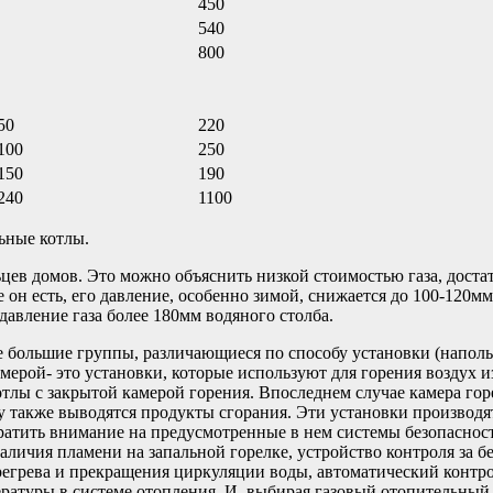
450
540
800
50
220
100
250
150
190
240
1100
ьные котлы.
ев домов. Это можно объяснить низкой стоимостью газа, достат
 где он есть, его давление, особенно зимой, снижается до 100-12
 давление газа более 180мм водяного столба.
ве большие группы, различающиеся по способу установки (напол
мерой- это установки, которые используют для горения воздух и
котлы с закрытой камерой горения. Впоследнем случае камера г
у также выводятся продукты сгорания. Эти установки производя
ратить внимание на предусмотренные в нем системы безопаснос
 наличия пламени на запальной горелке, устройство контроля за
регрева и прекращения циркуляции воды, автоматический контро
атуры в системе отопления. И, выбирая газовый отопительный 