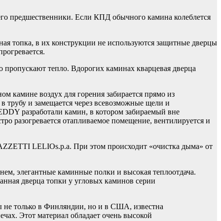
его предшественники. Если КПД обычного камина колеблется
ная топка, в их конструкции не используются защитные дверцы
прогревается.
о пропускают тепло. Вдорогих каминах кварцевая дверца
м камине воздух для горения забирается прямо из
 в трубу и замещается через всевозможные щели и
EDDY разработали камин, в котором забираемый вне
стро разогревается отапливаемое помещение, вентилируется и
ZZETTI LELIOs.p.a. При этом происходит «очистка дыма» от
м, элегантные каминные полки и высокая теплоотдача.
анная дверца топки у угловых каминов серии
е только в Финляндии, но и в США, известна
ечах. Этот материал обладает очень высокой