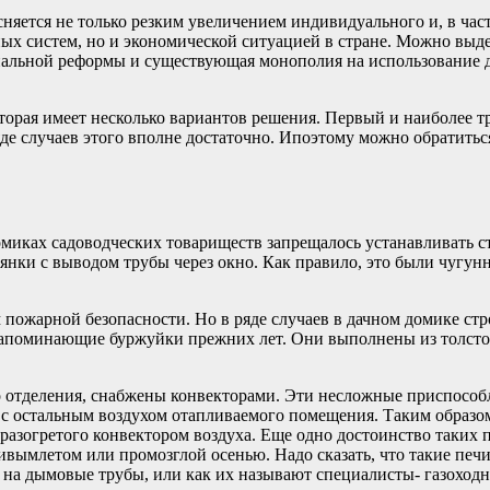
ется не только резким увеличением индивидуального и, в част
ых систем, но и экономической ситуацией в стране. Можно выд
нальной реформы и существующая монополия на использование 
оторая имеет несколько вариантов решения. Первый и наиболее т
яде случаев этого вполне достаточно. Ипоэтому можно обратитьс
 домиках садоводческих товариществ запрещалось устанавливать
янки с выводом трубы через окно. Как правило, это были чугун
 пожарной безопасности. Но в ряде случаев в дачном домике ст
напоминающие буржуйки прежних лет. Они выполнены из толсто
 отделения, снабжены конвекторами. Эти несложные приспособл
 с остальным воздухом отапливаемого помещения. Таким образом
 разогретого конвектором воздуха. Еще одно достоинство таких п
ивымлетом или промозглой осенью. Надо сказать, что такие печ
и на дымовые трубы, или как их называют специалисты- газохо