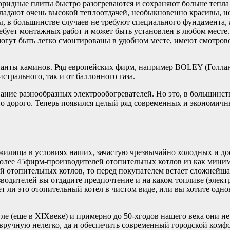
ридные плиты быстро разогреваются и сохраняют больше тепла (р
ладают очень высокой теплоотдачей, необыкновенно красивы, н
 большинстве случаев не требуют специального фундамента, а
ебует монтажных работ и может быть установлен в любом месте. 
огут быть легко смонтированы в удобном месте, имеют смотров
арианты каминов. Ряд европейских фирм, например BOLEY (Го
трального, так и от баллонного газа.
ние разнообразных электрообогревателей. Но это, в большинств
ьно дорого. Теперь появился целый ряд современных и экономичн
илища в условиях наших, зачастую чрезвычайно холодных и дос
более 45фирм-производителей отопительных котлов из как мини
ей отопительных котлов, то перед покупателем встает сложнейша
водителей вы отдадите предпочтение и на каком топливе (электри
дет ли это отопительный котел в чистом виде, или вы хотите одн
ле (еще в XIXвеке) и примерно до 50-хгодов нашего века они не
вручную нелегко, да и обеспечить современный городской комфо