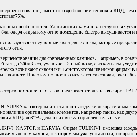
овершенствований, имеет гораздо больший тепловой КПД, чем 
стигает75%.
актерных особенностей. Уанглийских каминов- неглубокая чугун
но благодаря открытому огню помещение быстро высушивается и 
используются огнеупорные кварцевые стекла, которые прекрасн
ытого огня.
вершенствований для современных каминов. Например, в обычно
ляет до 300м3 воздуха в час. Теплый воздух из комнаты уходит
нередко возникают сквозняки. Конструкторы шведской фирмы K
м в комнату. При этом полностью исчезают сквозняки, очень бы
сгоревших топочных газов предлагает итальянская фирма PALA
 SUPRA характерны изысканность отделки декоративным камне
 наличие оригинальных элементов, например таких, как двугр
оким КПД- до85%- делают их весьма привлекательными.
LIKIVI, KASTOR и HARVIA. Фирма TULIKIVI, имеющая заводы н
также мыльным камнем, о котором мы уже упоминали, говоря о п