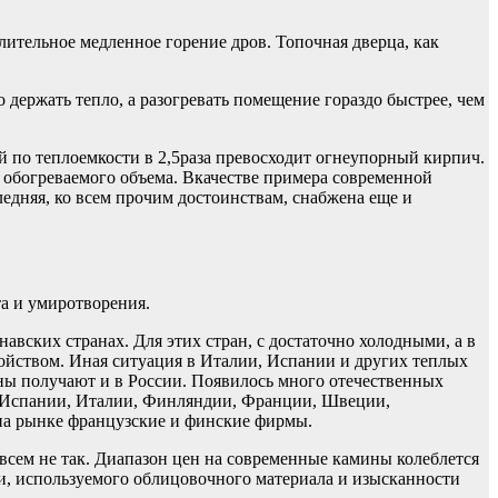
ительное медленное горение дров. Топочная дверца, как
 держать тепло, а разогревать помещение гораздо быстрее, чем
й по теплоемкости в 2,5раза превосходит огнеупорный кирпич.
и обогреваемого объема. Вкачестве примера современной
дняя, ко всем прочим достоинствам, снабжена еще и
та и умиротворения.
ских странах. Для этих стран, с достаточно холодными, а в
ойством. Иная ситуация в Италии, Испании и других теплых
ины получают и в России. Появилось много отечественных
и, Испании, Италии, Финляндии, Франции, Швеции,
на рынке французские и финские фирмы.
овсем не так. Диапазон цен на современные камины колеблется
ии, используемого облицовочного материала и изысканности