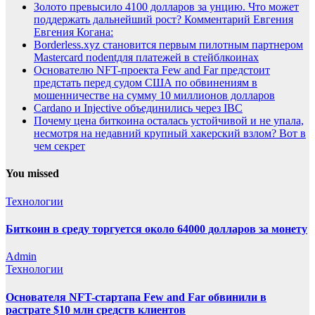
Золото превысило 4100 долларов за унцию. Что может
поддержать дальнейший рост? Комментарий Евгения
Евгения Когана:
Borderless.xyz становится первым пилотным партнером
Mastercard поdentдля платежей в стейблкоинах
Основателю NFT-проекта Few and Far предстоит
предстать перед судом США по обвинениям в
мошенничестве на сумму 10 миллионов долларов
Cardano и Injective объединились через IBC
Почему цена биткоина осталась устойчивой и не упала,
несмотря на недавний крупный хакерский взлом? Вот в
чем секрет
You missed
Технологии
Биткоин в среду торгуется около 64000 долларов за монету
Admin
Технологии
Основателя NFT-стартапа Few and Far обвинили в
растрате $10 млн средств клиентов