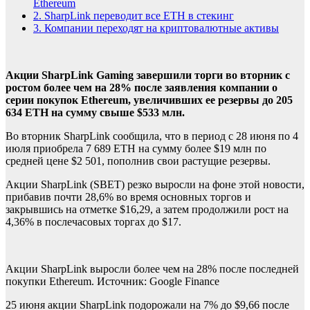
Ethereum
2.
SharpLink переводит все ETH в стекинг
3.
Компании переходят на криптовалютные активы
Акции SharpLink Gaming завершили торги во вторник с
ростом более чем на 28% после заявления компании о
серии покупок Ethereum, увеличивших ее резервы до 205
634 ETH на сумму свыше $533 млн.
Во вторник SharpLink сообщила, что в период с 28 июня по 4
июля приобрела 7 689 ETH на сумму более $19 млн по
средней цене $2 501, пополнив свои растущие резервы.
Акции SharpLink (SBET) резко выросли на фоне этой новости,
прибавив почти 28,6% во время основных торгов и
закрывшись на отметке $16,29, а затем продолжили рост на
4,36% в послечасовых торгах до $17.
Акции SharpLink выросли более чем на 28% после последней
покупки Ethereum. Источник: Google Finance
25 июня акции SharpLink подорожали на 7% до $9,66 после