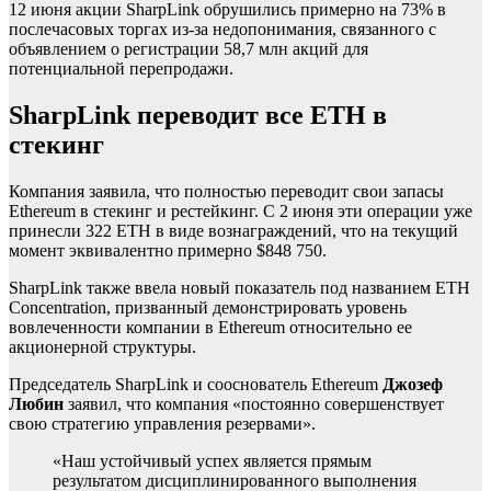
12 июня акции SharpLink обрушились примерно на 73% в
послечасовых торгах из-за недопонимания, связанного с
объявлением о регистрации 58,7 млн акций для
потенциальной перепродажи.
SharpLink переводит все ETH в
стекинг
Компания заявила, что полностью переводит свои запасы
Ethereum в стекинг и рестейкинг. С 2 июня эти операции уже
принесли 322 ETH в виде вознаграждений, что на текущий
момент эквивалентно примерно $848 750.
SharpLink также ввела новый показатель под названием ETH
Concentration, призванный демонстрировать уровень
вовлеченности компании в Ethereum относительно ее
акционерной структуры.
Председатель SharpLink и сооснователь Ethereum
Джозеф
Любин
заявил, что компания «постоянно совершенствует
свою стратегию управления резервами».
«Наш устойчивый успех является прямым
результатом дисциплинированного выполнения