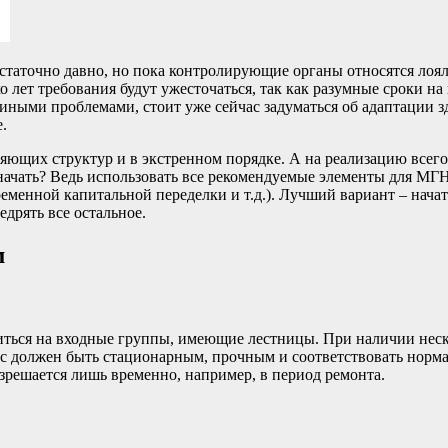
остаточно давно, но пока контролирующие органы относятся ло
о лет требования будут ужесточаться, так как разумные сроки н
 иными проблемами, стоит уже сейчас задуматься об адаптации
.
ряющих структур и в экстренном порядке. А на реализацию всего 
 начать? Ведь использовать все рекомендуемые элементы для МГ
еменной капитальной переделки и т.д.). Лучший вариант – начат
дрять все остальное.
м
ться на входные группы, имеющие лестницы. При наличии нескол
дус должен быть стационарным, прочным и соответствовать норм
зрешается лишь временно, например, в период ремонта.