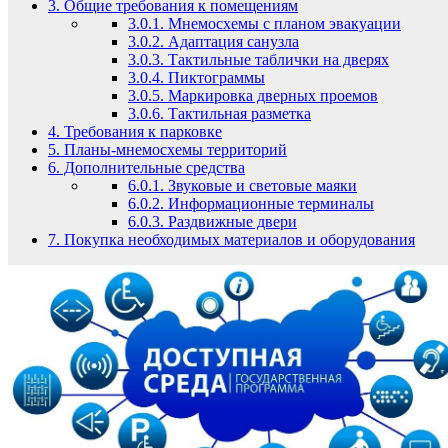
3.
Общие требования к помещениям
3.0.1.
Мнемосхемы с планом эвакуации
3.0.2.
Адаптация санузла
3.0.3.
Тактильные таблички на дверях
3.0.4.
Пиктограммы
3.0.5.
Маркировка дверных проемов
3.0.6.
Тактильная разметка
4.
Требования к парковке
5.
Планы-мнемосхемы территорий
6.
Дополнительные средства
6.0.1.
Звуковые и световые маяки
6.0.2.
Информационные терминалы
6.0.3.
Раздвижные двери
7.
Покупка необходимых материалов и оборудования