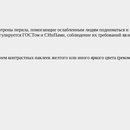
трены перила, помогающие ослабленным людям подниматься и с
регулируется ГОСТом и СНиПами, соблюдение их требований явля
ем контрастных наклеек желтого или иного яркого цвета (реком