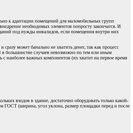
яльно к адаптации помещений для маломобильных групп
а внедрение необходимых элементов попросту закончатся. И
 зданий под нужды инвалидов, если помещения внутри них
и сразу может банально не хватить денег, так как процесс
Н в большинстве случаев невозможно по тем или иным
ь с наиболее важных компонентов (их хватит на первое время
ьких входов в здание, достаточно оборудовать только какой-
ам ГОСТ (ширина, угол уклона, размер площадки перед и после