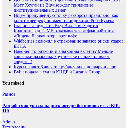
Мэтт Хоуган из Bitwise ждет триллионы
институциональных денег
Ищем пропущенную точку разворота правильно: как
криптотрейдеру применять индикатор Роба Букера
Главное за неделю: «ВкусВилл» выходит в
Калининград, LIMÉ отказывается от франчайзинга,
«Яндекс Лавка» открывает кафе
Wildberries включил в страхование заказов риски ударов
БПЛА
Наконец-то биткоин и альткоины взлетят? Мелкие
кошельки разорены, крупные киты накапливают
средства!
Курсы валют 8 августа: рубль упал к доллару и евро
Bybit подала в суд на КНДР и Lazarus Group
You missed
Разное
Разработчик указал на риск потери биткоинов из-за BIP-
110
Admin
Технологии