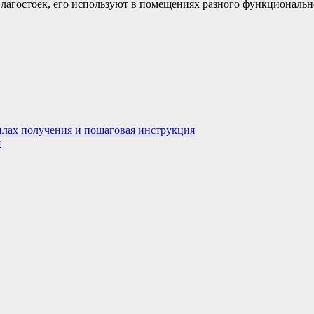
влагостоек, его используют в помещениях разного функционально
илах получения и пошаговая инструкция
я