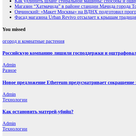
Как удлинить шланг стиральной машины: способы и оши
Магазин “Хатмачида” в районе станции Мачида города Т
Овчинский: «Макет Москвы» на ВДНХ подготовил прогр
Фасад магазина Urban Revivo отсылает к крышам традиц
You missed
огород и комнатные растения
Российскую компанию лишили господдержки и оштрафовали
Admin
Разное
Новое предложение Ethereum предусматривает сокращение э
Admin
Технологии
Как остановить матерей-убийц?
Admin
Технологии