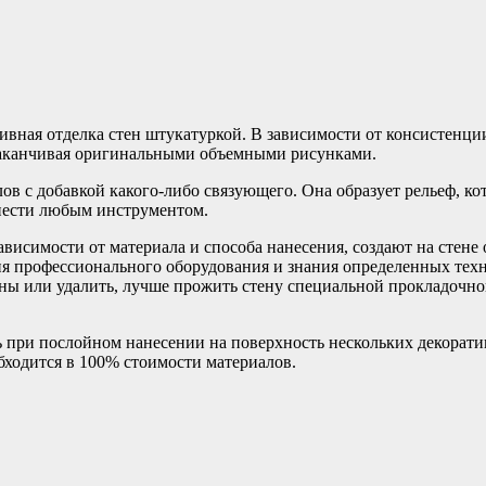
вная отделка стен штукатуркой. В зависимости от консистенци
 заканчивая оригинальными объемными рисунками.
в с добавкой какого-либо связующего. Она образует рельеф, к
анести любым инструментом.
исимости от материала и способа нанесения, создают на стене 
я профессионального оборудования и знания определенных тех
ны или удалить, лучше прожить стену специальной прокладочной
 при послойном нанесении на поверхность нескольких декоратив
бходится в 100% стоимости материалов.