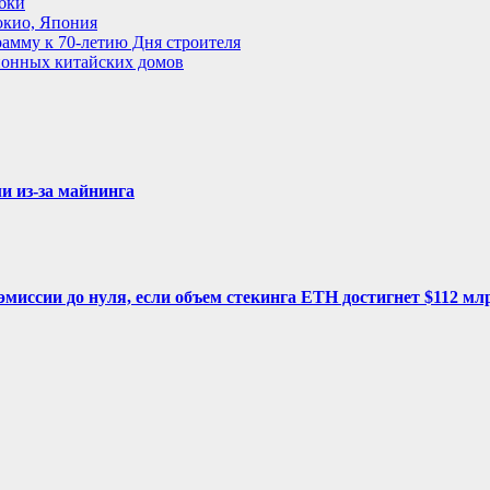
бки
окио, Япония
амму к 70-летию Дня строителя
ионных китайских домов
 из-за майнинга
миссии до нуля, если объем стекинга ETH достигнет $112 мл