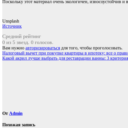
Поскольку этот материал очень экологичен, износоустойчив и 
Unsplash
Источник
Средний рейтинг
0 из 5 звезд. 0 голосов.
Вам нужно
авторизироваться
для того, чтобы проголосовать.
Навигация
Налоговый вычет при покупке квартиры в ипотеку: все о прав
Какой акрил лучше выбрать для реставрации ванны: 3 критери
по
записям
От
Admin
Похожая запись