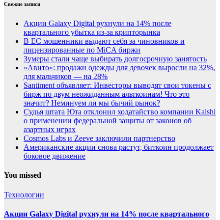
Свежие записи
Акции Galaxy Digital рухнули на 14% после
квартального убытка из-за крипторынка
В ЕС мошенники выдают себя за чиновников и
лицензированные по MiCA биржи
Зумеры стали чаще выбирать долгосрочную занятость
«Авито»: продажи одежды для девочек выросли на 32%,
для мальчиков — на 28%
Santiment объявляет: Инвесторы выводят свои токены с
бирж по двум неожиданным альткоинам! Что это
значит? Неминуем ли мы бычий рынок?
Судья штата Юта отклонил ходатайство компании Kalshi
о применении федеральной защиты от законов об
азартных играх
Cosmos Labs и Zeeve заключили партнерство
Американские акции снова растут, биткоин продолжает
боковое движение
You missed
Технологии
Акции Galaxy Digital рухнули на 14% после квартального