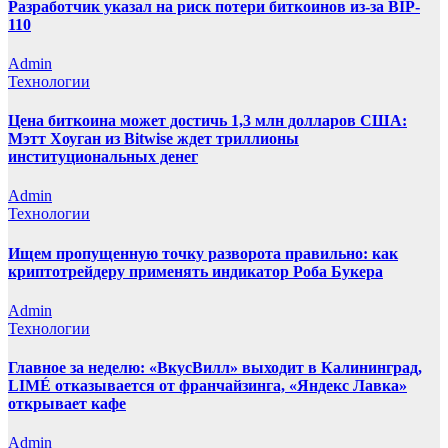
Разработчик указал на риск потери биткоинов из-за BIP-
110
Admin
Технологии
Цена биткоина может достичь 1,3 млн долларов США:
Мэтт Хоуган из Bitwise ждет триллионы
институциональных денег
Admin
Технологии
Ищем пропущенную точку разворота правильно: как
криптотрейдеру применять индикатор Роба Букера
Admin
Технологии
Главное за неделю: «ВкусВилл» выходит в Калининград,
LIMÉ отказывается от франчайзинга, «Яндекс Лавка»
открывает кафе
Admin