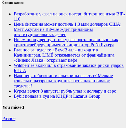
Свежие записи
Разработчик указал на риск потери биткоинов из-за BIP-
110
Цена биткоина может достичь 1,3 млн долларов США:
Мэтт Хоуган из Bitwise ждет триллионы
институциональных денег
Ищем пропущенную точку разворота правильно: как
криптотрейдеру применять индикатор Роба Букера
Главное за неделю: «ВкусВилл» выходит в
Калининград, LIMÉ отказывается от франчайзинга,
«Яндекс Лавка» открывает кафе
Wildberries включил в страхование заказов риски ударов
БПЛА
Наконец-то биткоин и альткоины взлетят? Мелкие
кошельки разорены, крупные киты накапливают
средства!
Курсы валют 8 августа: рубль упал к доллару и евро
Bybit подала в суд на КНДР и Lazarus Group
You missed
Разное