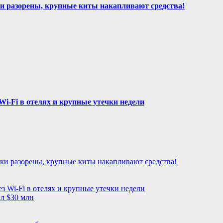
и разорены, крупные киты накапливают средства!
Wi-Fi в отелях и крупные утечки недели
ьки разорены, крупные киты накапливают средства!
з Wi-Fi в отелях и крупные утечки недели
л $30 млн