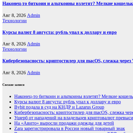
Наконец-то биткоин и альткоины взлетят? Мелкие кошельк
Авг 8, 2026
Admin
Технологии
Курсы валют 8 августа: рубль упал к доллару и евро
Авг 8, 2026
Admin
Технологии
Кибербезопасность: криптостилер для macOS, слежка через 
Авг 8, 2026
Admin
Свежие записи
Наконец-то биткоин и альткоины взлетят? Мелкие кошел
Курсы валют 8 августа: рубль упал к доллару и евро
Bybit подала в суд на КНДР и Lazarus Group
Кибербезопасность: криптостилер для macOS, слежка чере
Ущерб от нападений на владельцев криптовалют превыси
На «Авито» выросли продажи одежды для детей
Zara зарегистрировала в России новый товарный знак