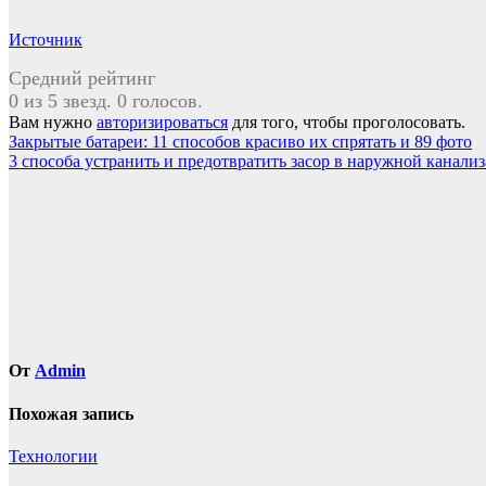
Источник
Средний рейтинг
0 из 5 звезд. 0 голосов.
Вам нужно
авторизироваться
для того, чтобы проголосовать.
Навигация
Закрытые батареи: 11 способов красиво их спрятать и 89 фото
3 способа устранить и предотвратить засор в наружной канали
по
записям
От
Admin
Похожая запись
Технологии