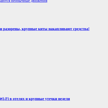
даются необычные движения
и разорены, крупные киты накапливают средства!
Wi-Fi в отелях и крупные утечки недели