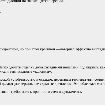
ретендующий на звание «дизайнерский».
и
бюджетной, но при этом красивой —материал эффектно выглядит
егко сделать отделку дома фасадными панелями под кирпич, ка
ояса и вертикальные «колонны».
сокой устойчивостью к осадкам, перепадам температуры, солне
й делают универсальные скрытые крепления. Это облегчает монт
ьшает требования к прочности стен и фундамента.