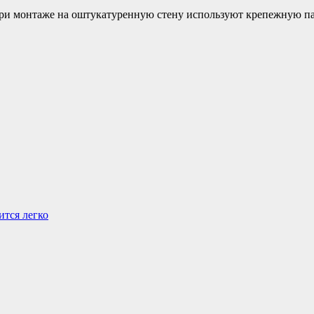
ри монтаже на оштукатуренную стену используют крепежную па
тся легко